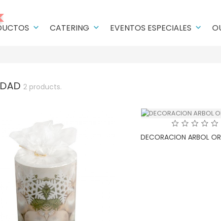
DUCTOS
CATERING
EVENTOS ESPECIALES
O
keyboard_arrow_down
keyboard_arrow_down
keyboard_arrow_down
IDAD
2 products.
DECORACION ARBOL OR