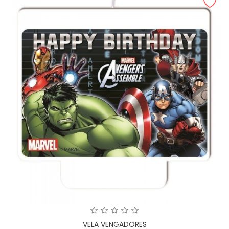
VELA VENGADORES