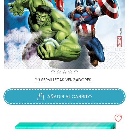
20 SERVILLETAS VENGADORES...
AÑADIR AL CARRITO