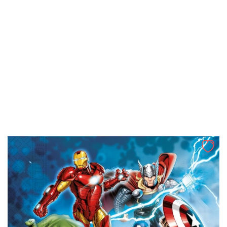
8 VASOS VENGADORES COMPOSTABLE
AÑADIR AL CARRITO