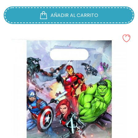
AÑADIR AL CARRITO