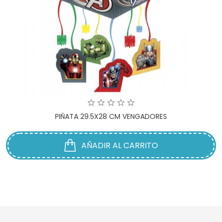
PIÑATA 29.5X28 CM VENGADORES
AÑADIR AL CARRITO