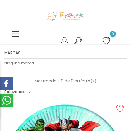
0
MARCAS
Ninguna marca
Mostrando 1-11 de 11 artículo(s)
Relevancia